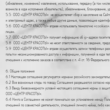
(обновление, изменение) извлечение, использование, передачу (в том числе
возникла в ходе исполнения обязательств), обезличивание, блокирование, у
5.5 ООО «ЦЕНТР КРАСОТЫ» не осуществляет сбор и накопление на Сайте пе
и электронный адрес, а также любые другие данные, позволяющие идентиф
5.6 ООО «ЦЕНТР КРАСОТЫ» вправе использовать технологию «cookies». 
лицам.
5.7 ООО «ЦЕНТР КРАСОТЫ» получает информацию об ip-адресе посетителя 
5.8 ООО «ЦЕНТР КРАСОТЫ» не несет ответственности за сведения, предо
5.9 ООО «ЦЕНТР КРАСОТЫ» вправе осуществлять записи телефонных разг
попытки несанкционированного доступа к информации, полученной в ходе те
отношения к исполнению заказов в соответствие с п. 4 ст. 16 Федерально
6. Общие положения
6.1 Настоящее соглашение регулируется нормами российского законодательс
6.2 Все возможные споры по поводу Соглашения разрешаются согласно нор
6.3 Ввиду безвозмездности условий настоящего соглашения нормы о защит
ООО «ЦЕНТР КРАСОТЫ».
6.4 Ничто в Соглашении не может пониматься как установление между По
отношений по совместной деятельности, отношений личного найма, либо ка